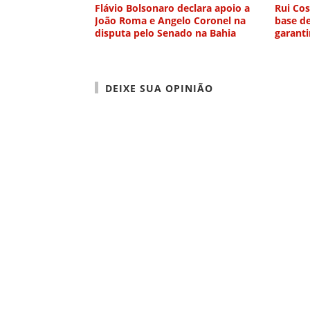
Flávio Bolsonaro declara apoio a
Rui Co
João Roma e Angelo Coronel na
base d
disputa pelo Senado na Bahia
garanti
DEIXE SUA OPINIÃO