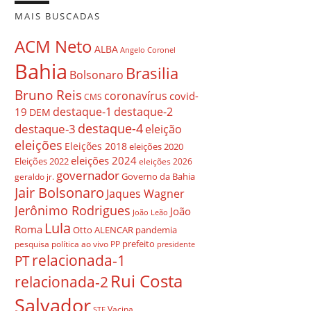
MAIS BUSCADAS
ACM Neto
ALBA
Angelo Coronel
Bahia
Brasilia
Bolsonaro
Bruno Reis
coronavírus
covid-
CMS
destaque-1
destaque-2
19
DEM
destaque-4
destaque-3
eleição
eleições
Eleições 2018
eleições 2020
eleições 2024
Eleições 2022
eleições 2026
governador
Governo da Bahia
geraldo jr.
Jair Bolsonaro
Jaques Wagner
Jerônimo Rodrigues
João
João Leão
Lula
Roma
Otto ALENCAR
pandemia
prefeito
pesquisa
política ao vivo
PP
presidente
relacionada-1
PT
Rui Costa
relacionada-2
Salvador
Vacina
STF