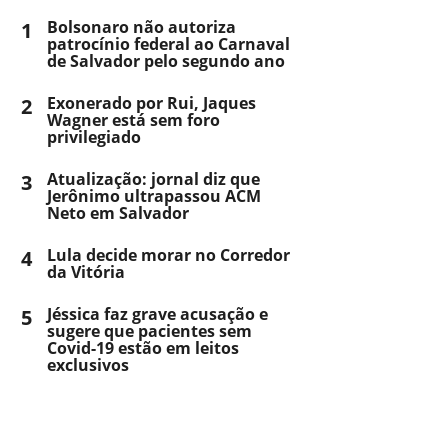
1
Bolsonaro não autoriza
patrocínio federal ao Carnaval
de Salvador pelo segundo ano
2
Exonerado por Rui, Jaques
Wagner está sem foro
privilegiado
3
Atualização: jornal diz que
Jerônimo ultrapassou ACM
Neto em Salvador
4
Lula decide morar no Corredor
da Vitória
5
Jéssica faz grave acusação e
sugere que pacientes sem
Covid-19 estão em leitos
exclusivos