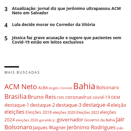
3
Atualização: jornal diz que Jerônimo ultrapassou ACM
Neto em Salvador
4
Lula decide morar no Corredor da Vitória
5
Jéssica faz grave acusação e sugere que pacientes sem
Covid-19 estão em leitos exclusivos
MAIS BUSCADAS
Bahia
ACM Neto
Bolsonaro
ALBA
Angelo Coronel
Brasilia
Bruno Reis
coronavírus
covid-19
DEM
CMS
destaque-4
destaque-3
destaque-1
destaque-2
eleição
eleições
eleições
Eleições 2018
eleições 2020
Eleições 2022
Jair
governador
2024
Governo da Bahia
geraldo jr.
eleições 2026
Bolsonaro
Jerônimo Rodrigues
Jaques Wagner
João