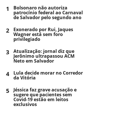
1
Bolsonaro não autoriza
patrocínio federal ao Carnaval
de Salvador pelo segundo ano
2
Exonerado por Rui, Jaques
Wagner está sem foro
privilegiado
3
Atualização: jornal diz que
Jerônimo ultrapassou ACM
Neto em Salvador
4
Lula decide morar no Corredor
da Vitória
5
Jéssica faz grave acusação e
sugere que pacientes sem
Covid-19 estão em leitos
exclusivos