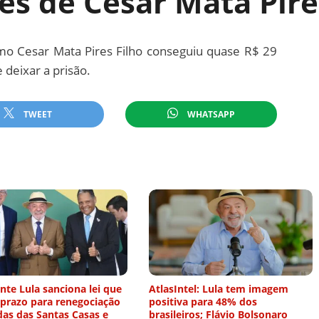
es de César Mata Pire
mo Cesar Mata Pires Filho conseguiu quase R$ 29
 deixar a prisão.
TWEET
WHATSAPP
nte Lula sanciona lei que
AtlasIntel: Lula tem imagem
 prazo para renegociação
positiva para 48% dos
das das Santas Casas e
brasileiros; Flávio Bolsonaro