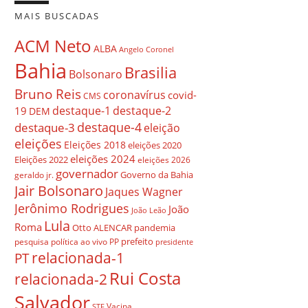
MAIS BUSCADAS
ACM Neto
ALBA
Angelo Coronel
Bahia
Brasilia
Bolsonaro
Bruno Reis
coronavírus
covid-
CMS
destaque-1
destaque-2
19
DEM
destaque-4
destaque-3
eleição
eleições
Eleições 2018
eleições 2020
eleições 2024
Eleições 2022
eleições 2026
governador
Governo da Bahia
geraldo jr.
Jair Bolsonaro
Jaques Wagner
Jerônimo Rodrigues
João
João Leão
Lula
Roma
Otto ALENCAR
pandemia
prefeito
pesquisa
política ao vivo
PP
presidente
relacionada-1
PT
Rui Costa
relacionada-2
Salvador
Vacina
STF