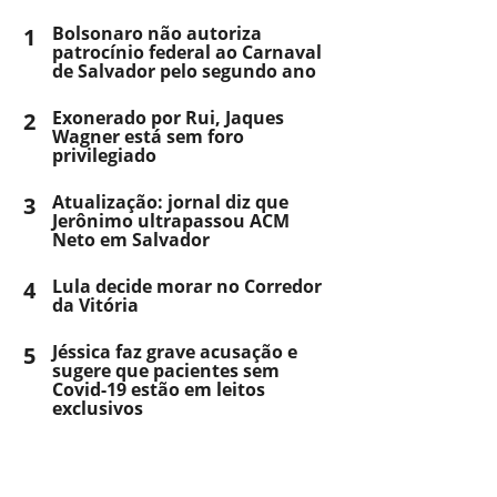
1
Bolsonaro não autoriza
patrocínio federal ao Carnaval
de Salvador pelo segundo ano
2
Exonerado por Rui, Jaques
Wagner está sem foro
privilegiado
3
Atualização: jornal diz que
Jerônimo ultrapassou ACM
Neto em Salvador
4
Lula decide morar no Corredor
da Vitória
5
Jéssica faz grave acusação e
sugere que pacientes sem
Covid-19 estão em leitos
exclusivos