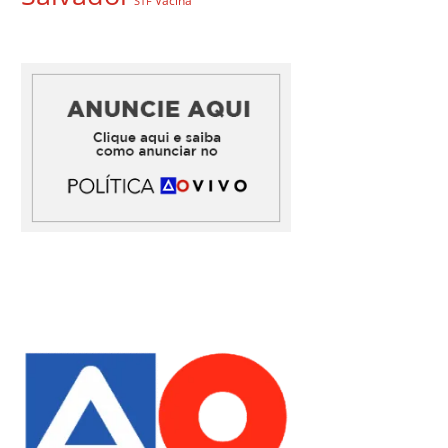
Vacina
STF