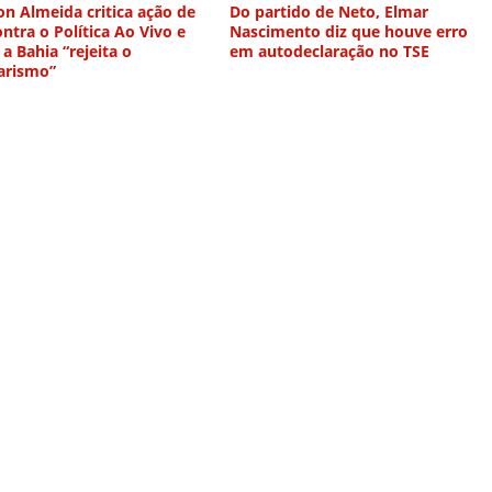
n Almeida critica ação de
Do partido de Neto, Elmar
ntra o Política Ao Vivo e
Nascimento diz que houve erro
 a Bahia “rejeita o
em autodeclaração no TSE
arismo”