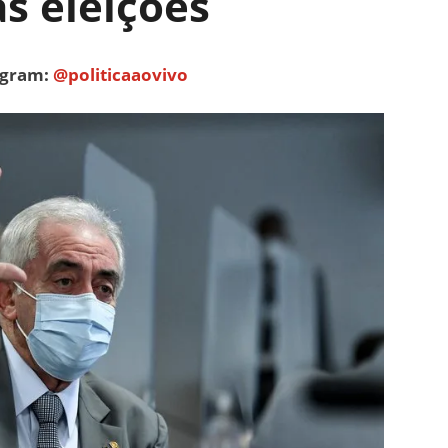
s eleições
tagram:
@politicaaovivo