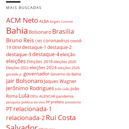
MAIS BUSCADAS
ACM Neto
ALBA
Angelo Coronel
Bahia
Brasilia
Bolsonaro
Bruno Reis
coronavírus
covid-
CMS
destaque-1
destaque-2
19
DEM
destaque-4
destaque-3
eleição
eleições
Eleições 2018
eleições 2020
eleições 2024
Eleições 2022
eleições 2026
governador
Governo da Bahia
geraldo jr.
Jair Bolsonaro
Jaques Wagner
Jerônimo Rodrigues
João
João Leão
Lula
Roma
Otto ALENCAR
pandemia
prefeito
pesquisa
política ao vivo
PP
presidente
relacionada-1
PT
Rui Costa
relacionada-2
Salvador