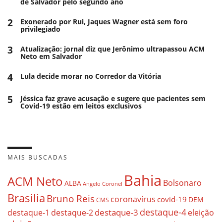
de Salvador pelo segundo ano
2
Exonerado por Rui, Jaques Wagner está sem foro
privilegiado
3
Atualização: jornal diz que Jerônimo ultrapassou ACM
Neto em Salvador
4
Lula decide morar no Corredor da Vitória
5
Jéssica faz grave acusação e sugere que pacientes sem
Covid-19 estão em leitos exclusivos
MAIS BUSCADAS
Bahia
ACM Neto
Bolsonaro
ALBA
Angelo Coronel
Brasilia
Bruno Reis
coronavírus
covid-19
DEM
CMS
destaque-4
destaque-3
destaque-1
destaque-2
eleição