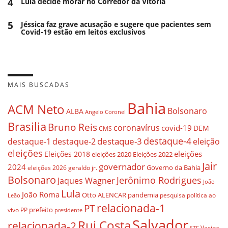
4
Lula decide morar no Corredor da Vitória
5
Jéssica faz grave acusação e sugere que pacientes sem
Covid-19 estão em leitos exclusivos
MAIS BUSCADAS
Bahia
ACM Neto
Bolsonaro
ALBA
Angelo Coronel
Brasilia
Bruno Reis
coronavírus
covid-19
DEM
CMS
destaque-4
destaque-3
destaque-1
destaque-2
eleição
eleições
eleições
Eleições 2018
eleições 2020
Eleições 2022
Jair
governador
2024
Governo da Bahia
geraldo jr.
eleições 2026
Bolsonaro
Jerônimo Rodrigues
Jaques Wagner
João
Lula
João Roma
Otto ALENCAR
pandemia
pesquisa
política ao
Leão
relacionada-1
PT
prefeito
vivo
PP
presidente
Salvador
Rui Costa
relacionada-2
Vacina
STF