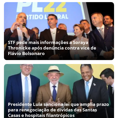
STF pede mais informações a Soraya
Thronicke após denúncia contra vice de
Flávio Bolsonaro
Presidente Lula sanciona lei que amplia prazo
para renegociação de dívidas das Santas
Casas e hospitais filantrópicos