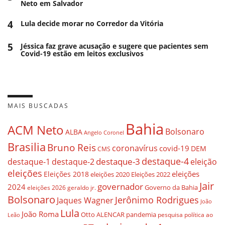
Neto em Salvador
4
Lula decide morar no Corredor da Vitória
5
Jéssica faz grave acusação e sugere que pacientes sem
Covid-19 estão em leitos exclusivos
MAIS BUSCADAS
Bahia
ACM Neto
Bolsonaro
ALBA
Angelo Coronel
Brasilia
Bruno Reis
coronavírus
covid-19
DEM
CMS
destaque-4
destaque-3
destaque-1
destaque-2
eleição
eleições
eleições
Eleições 2018
eleições 2020
Eleições 2022
Jair
governador
2024
Governo da Bahia
geraldo jr.
eleições 2026
Bolsonaro
Jerônimo Rodrigues
Jaques Wagner
João
Lula
João Roma
Otto ALENCAR
pandemia
pesquisa
política ao
Leão