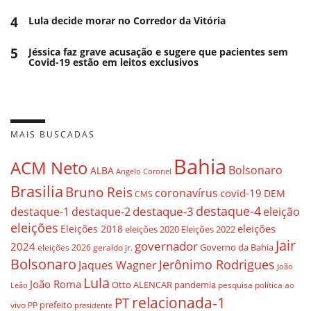
4
Lula decide morar no Corredor da Vitória
5
Jéssica faz grave acusação e sugere que pacientes sem
Covid-19 estão em leitos exclusivos
MAIS BUSCADAS
Bahia
ACM Neto
Bolsonaro
ALBA
Angelo Coronel
Brasilia
Bruno Reis
coronavírus
covid-19
DEM
CMS
destaque-4
destaque-3
eleição
destaque-1
destaque-2
eleições
eleições
Eleições 2018
eleições 2020
Eleições 2022
Jair
governador
2024
Governo da Bahia
geraldo jr.
eleições 2026
Bolsonaro
Jerônimo Rodrigues
Jaques Wagner
João
Lula
João Roma
Otto ALENCAR
pandemia
pesquisa
política ao
Leão
relacionada-1
PT
prefeito
vivo
PP
presidente