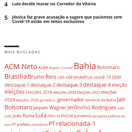
4
Lula decide morar no Corredor da Vitória
5
Jéssica faz grave acusação e sugere que pacientes sem
Covid-19 estão em leitos exclusivos
MAIS BUSCADAS
Bahia
ACM Neto
Bolsonaro
ALBA
Angelo Coronel
Brasilia
Bruno Reis
coronavírus
covid-19
DEM
CMS
destaque-4
destaque-3
eleição
destaque-1
destaque-2
eleições
eleições
Eleições 2018
eleições 2020
Eleições 2022
Jair
governador
2024
Governo da Bahia
geraldo jr.
eleições 2026
Bolsonaro
Jerônimo Rodrigues
Jaques Wagner
João
Lula
João Roma
Otto ALENCAR
pandemia
pesquisa
política ao
Leão
relacionada-1
PT
prefeito
vivo
PP
presidente