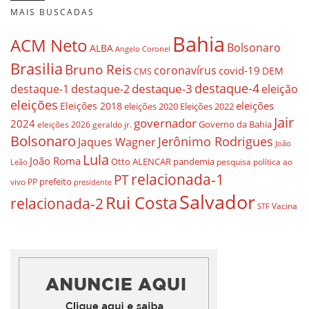
MAIS BUSCADAS
Bahia
ACM Neto
Bolsonaro
ALBA
Angelo Coronel
Brasilia
Bruno Reis
coronavírus
covid-19
DEM
CMS
destaque-4
destaque-3
destaque-1
destaque-2
eleição
eleições
eleições
Eleições 2018
eleições 2020
Eleições 2022
Jair
governador
2024
Governo da Bahia
geraldo jr.
eleições 2026
Bolsonaro
Jerônimo Rodrigues
Jaques Wagner
João
Lula
João Roma
Otto ALENCAR
pandemia
pesquisa
política ao
Leão
relacionada-1
PT
prefeito
vivo
PP
presidente
Salvador
Rui Costa
relacionada-2
Vacina
STF