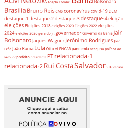
Bahia
ACM Neto
Bolsonaro
ALBA
Angelo Coronel
Brasilia
Bruno Reis
coronavírus
covid-19
DEM
CMS
destaque-4
destaque-3
eleição
destaque-1
destaque-2
eleições
eleições
Eleições 2018
eleições 2020
Eleições 2022
Jair
governador
2024
Governo da Bahia
geraldo jr.
eleições 2026
Bolsonaro
Jerônimo Rodrigues
Jaques Wagner
João
Lula
João Roma
Otto ALENCAR
pandemia
pesquisa
política ao
Leão
relacionada-1
PT
prefeito
vivo
PP
presidente
Salvador
Rui Costa
relacionada-2
Vacina
STF