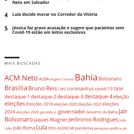
Neto em Salvador
4
Lula decide morar no Corredor da Vitória
5
Jéssica faz grave acusação e sugere que pacientes sem
Covid-19 estão em leitos exclusivos
MAIS BUSCADAS
Bahia
ACM Neto
Bolsonaro
ALBA
Angelo Coronel
Brasilia
Bruno Reis
coronavírus
covid-19
DEM
CMS
destaque-4
destaque-3
eleição
destaque-1
destaque-2
eleições
eleições
Eleições 2018
eleições 2020
Eleições 2022
Jair
governador
2024
Governo da Bahia
geraldo jr.
eleições 2026
Bolsonaro
Jerônimo Rodrigues
Jaques Wagner
João
Lula
João Roma
Otto ALENCAR
pandemia
pesquisa
política ao
Leão