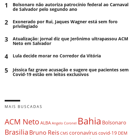
1
Bolsonaro não autoriza patrocínio federal ao Carnaval
de Salvador pelo segundo ano
2
Exonerado por Rui, Jaques Wagner está sem foro
privilegiado
3
Atualização: jornal diz que Jerônimo ultrapassou ACM
Neto em Salvador
4
Lula decide morar no Corredor da Vitória
5
Jéssica faz grave acusação e sugere que pacientes sem
Covid-19 estão em leitos exclusivos
MAIS BUSCADAS
Bahia
ACM Neto
Bolsonaro
ALBA
Angelo Coronel
Brasilia
Bruno Reis
coronavírus
covid-19
DEM
CMS