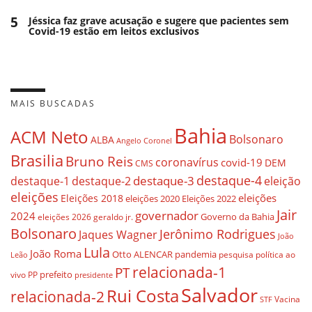
5
Jéssica faz grave acusação e sugere que pacientes sem
Covid-19 estão em leitos exclusivos
MAIS BUSCADAS
Bahia
ACM Neto
Bolsonaro
ALBA
Angelo Coronel
Brasilia
Bruno Reis
coronavírus
covid-19
DEM
CMS
destaque-4
destaque-3
destaque-1
destaque-2
eleição
eleições
eleições
Eleições 2018
eleições 2020
Eleições 2022
Jair
governador
2024
Governo da Bahia
geraldo jr.
eleições 2026
Bolsonaro
Jerônimo Rodrigues
Jaques Wagner
João
Lula
João Roma
Otto ALENCAR
pandemia
pesquisa
política ao
Leão
relacionada-1
PT
prefeito
vivo
PP
presidente
Salvador
Rui Costa
relacionada-2
Vacina
STF