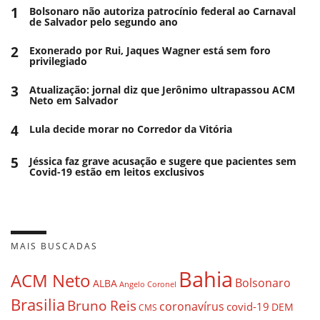
1
Bolsonaro não autoriza patrocínio federal ao Carnaval
de Salvador pelo segundo ano
2
Exonerado por Rui, Jaques Wagner está sem foro
privilegiado
3
Atualização: jornal diz que Jerônimo ultrapassou ACM
Neto em Salvador
4
Lula decide morar no Corredor da Vitória
5
Jéssica faz grave acusação e sugere que pacientes sem
Covid-19 estão em leitos exclusivos
MAIS BUSCADAS
Bahia
ACM Neto
Bolsonaro
ALBA
Angelo Coronel
Brasilia
Bruno Reis
coronavírus
covid-19
DEM
CMS