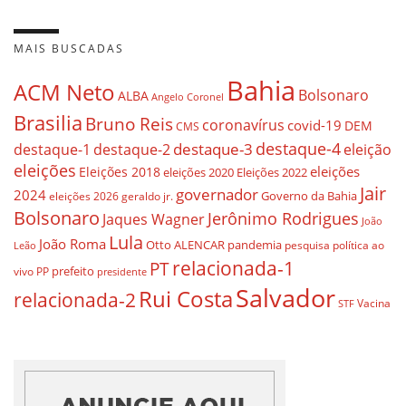
MAIS BUSCADAS
Bahia
ACM Neto
Bolsonaro
ALBA
Angelo Coronel
Brasilia
Bruno Reis
coronavírus
covid-19
DEM
CMS
destaque-4
destaque-3
destaque-1
destaque-2
eleição
eleições
eleições
Eleições 2018
eleições 2020
Eleições 2022
Jair
governador
2024
Governo da Bahia
geraldo jr.
eleições 2026
Bolsonaro
Jerônimo Rodrigues
Jaques Wagner
João
Lula
João Roma
Otto ALENCAR
pandemia
pesquisa
política ao
Leão
relacionada-1
PT
prefeito
vivo
PP
presidente
Salvador
Rui Costa
relacionada-2
Vacina
STF