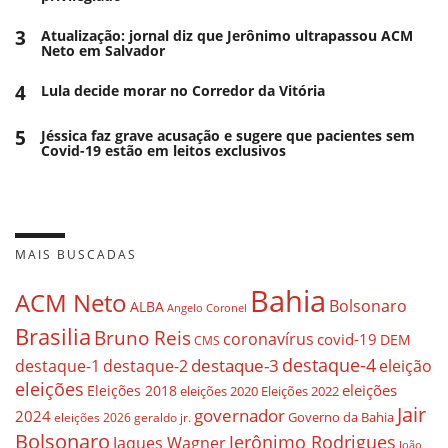
3
Atualização: jornal diz que Jerônimo ultrapassou ACM
Neto em Salvador
4
Lula decide morar no Corredor da Vitória
5
Jéssica faz grave acusação e sugere que pacientes sem
Covid-19 estão em leitos exclusivos
MAIS BUSCADAS
Bahia
ACM Neto
Bolsonaro
ALBA
Angelo Coronel
Brasilia
Bruno Reis
coronavírus
covid-19
DEM
CMS
destaque-4
destaque-3
eleição
destaque-1
destaque-2
eleições
eleições
Eleições 2018
eleições 2020
Eleições 2022
Jair
governador
2024
Governo da Bahia
geraldo jr.
eleições 2026
Bolsonaro
Jerônimo Rodrigues
Jaques Wagner
João