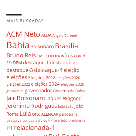
MAIS BUSCADAS
ACM Neto
ALBA
Angelo Coronel
Bahia
Brasilia
Bolsonaro
Bruno Reis
coronavírus
covid-
CMS
destaque-1
destaque-2
19
DEM
destaque-4
destaque-3
eleição
eleições
Eleições 2018
eleições 2020
eleições 2024
Eleições 2022
eleições 2026
governador
Governo da Bahia
geraldo jr.
Jair Bolsonaro
Jaques Wagner
Jerônimo Rodrigues
João
João Leão
Lula
Roma
Otto ALENCAR
pandemia
prefeito
pesquisa
política ao vivo
PP
presidente
relacionada-1
PT