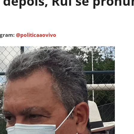
depois, Rui se pronun
tagram:
@politicaaovivo