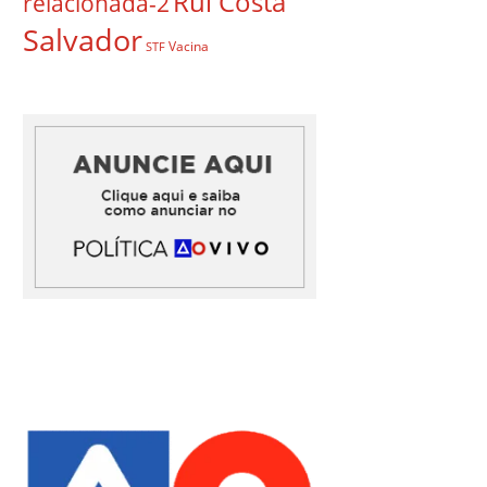
Rui Costa
relacionada-2
Salvador
Vacina
STF