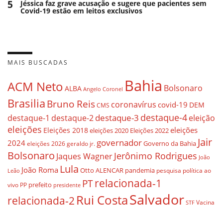
5
Jéssica faz grave acusação e sugere que pacientes sem
Covid-19 estão em leitos exclusivos
MAIS BUSCADAS
Bahia
ACM Neto
Bolsonaro
ALBA
Angelo Coronel
Brasilia
Bruno Reis
coronavírus
covid-19
DEM
CMS
destaque-4
destaque-3
eleição
destaque-1
destaque-2
eleições
eleições
Eleições 2018
eleições 2020
Eleições 2022
Jair
governador
2024
Governo da Bahia
geraldo jr.
eleições 2026
Bolsonaro
Jerônimo Rodrigues
Jaques Wagner
João
Lula
João Roma
Otto ALENCAR
pandemia
pesquisa
política ao
Leão
relacionada-1
PT
prefeito
vivo
PP
presidente
Salvador
Rui Costa
relacionada-2
Vacina
STF