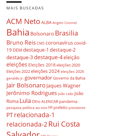
MAIS BUSCADAS
ACM Neto
ALBA
Angelo Coronel
Bahia
Brasilia
Bolsonaro
Bruno Reis
coronavírus
covid-
CMS
destaque-1
destaque-2
19
DEM
destaque-4
destaque-3
eleição
eleições
Eleições 2018
eleições 2020
eleições 2024
Eleições 2022
eleições 2026
governador
Governo da Bahia
geraldo jr.
Jair Bolsonaro
Jaques Wagner
Jerônimo Rodrigues
João
João Leão
Lula
Roma
Otto ALENCAR
pandemia
prefeito
pesquisa
política ao vivo
PP
presidente
relacionada-1
PT
Rui Costa
relacionada-2
Salvador