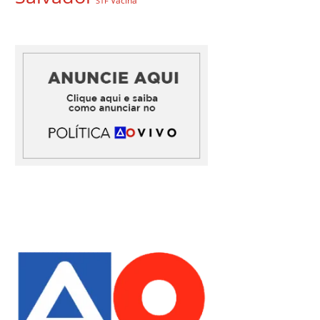
Vacina
STF