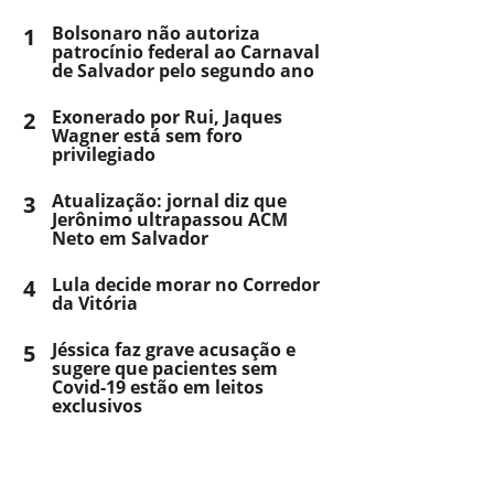
1
Bolsonaro não autoriza
patrocínio federal ao Carnaval
de Salvador pelo segundo ano
2
Exonerado por Rui, Jaques
Wagner está sem foro
privilegiado
3
Atualização: jornal diz que
Jerônimo ultrapassou ACM
Neto em Salvador
4
Lula decide morar no Corredor
da Vitória
5
Jéssica faz grave acusação e
sugere que pacientes sem
Covid-19 estão em leitos
exclusivos