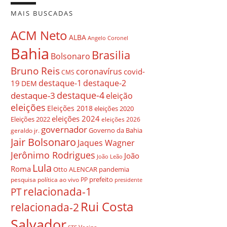
MAIS BUSCADAS
ACM Neto
ALBA
Angelo Coronel
Bahia
Brasilia
Bolsonaro
Bruno Reis
coronavírus
covid-
CMS
destaque-1
destaque-2
19
DEM
destaque-4
destaque-3
eleição
eleições
Eleições 2018
eleições 2020
eleições 2024
Eleições 2022
eleições 2026
governador
Governo da Bahia
geraldo jr.
Jair Bolsonaro
Jaques Wagner
Jerônimo Rodrigues
João
João Leão
Lula
Roma
Otto ALENCAR
pandemia
prefeito
pesquisa
política ao vivo
PP
presidente
relacionada-1
PT
Rui Costa
relacionada-2
Salvador