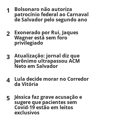
1
Bolsonaro não autoriza
patrocínio federal ao Carnaval
de Salvador pelo segundo ano
2
Exonerado por Rui, Jaques
Wagner está sem foro
privilegiado
3
Atualização: jornal diz que
Jerônimo ultrapassou ACM
Neto em Salvador
4
Lula decide morar no Corredor
da Vitória
5
Jéssica faz grave acusação e
sugere que pacientes sem
Covid-19 estão em leitos
exclusivos