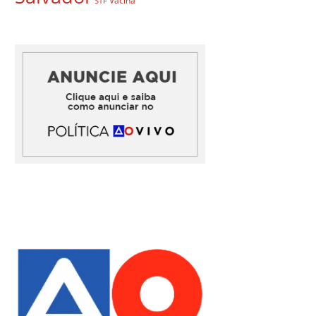
Vacina
STF