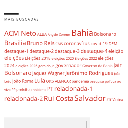
MAIS BUSCADAS
Bahia
ACM Neto
Bolsonaro
ALBA
Angelo Coronel
Brasilia
Bruno Reis
coronavírus
covid-19
DEM
CMS
destaque-4
destaque-3
destaque-1
destaque-2
eleição
eleições
eleições
Eleições 2018
eleições 2020
Eleições 2022
Jair
governador
2024
Governo da Bahia
geraldo jr.
eleições 2026
Bolsonaro
Jerônimo Rodrigues
Jaques Wagner
João
Lula
João Roma
Otto ALENCAR
pandemia
pesquisa
política ao
Leão
relacionada-1
PT
prefeito
vivo
PP
presidente
Salvador
Rui Costa
relacionada-2
Vacina
STF