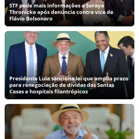
STF pede mais informações a Soraya
Thronicke após denúncia contra vice de
Flávio Bolsonaro
Presidente Lula sanciona lei que amplia prazo
para renegociação de dívidas das Santas
Casas e hospitais filantrópicos