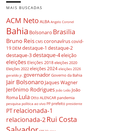
MAIS BUSCADAS
ACM Neto
ALBA
Angelo Coronel
Bahia
Brasilia
Bolsonaro
Bruno Reis
coronavírus
covid-
CMS
destaque-1
destaque-2
19
DEM
destaque-4
destaque-3
eleição
eleições
Eleições 2018
eleições 2020
eleições 2024
Eleições 2022
eleições 2026
governador
Governo da Bahia
geraldo jr.
Jair Bolsonaro
Jaques Wagner
Jerônimo Rodrigues
João
João Leão
Lula
Roma
Otto ALENCAR
pandemia
prefeito
pesquisa
política ao vivo
PP
presidente
relacionada-1
PT
Rui Costa
relacionada-2
Salvador