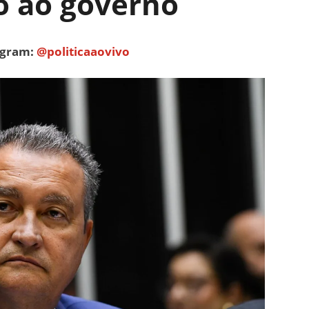
o ao governo
tagram:
@politicaaovivo