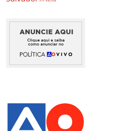
Vacina
STF