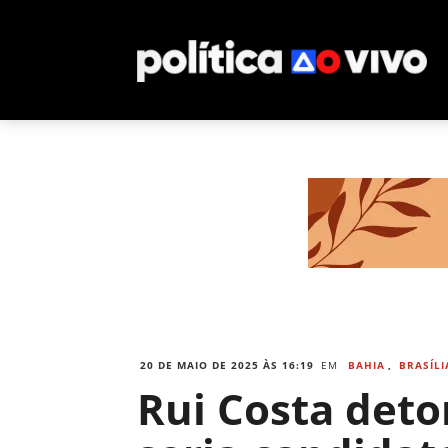
20 DE MAIO DE 2025 ÀS 16:19
EM
BAHIA
,
BRASÍLI
Rui Costa deto