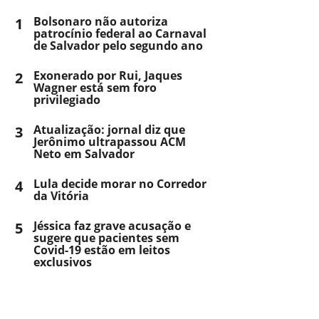
1
Bolsonaro não autoriza
patrocínio federal ao Carnaval
de Salvador pelo segundo ano
2
Exonerado por Rui, Jaques
Wagner está sem foro
privilegiado
3
Atualização: jornal diz que
Jerônimo ultrapassou ACM
Neto em Salvador
4
Lula decide morar no Corredor
da Vitória
5
Jéssica faz grave acusação e
sugere que pacientes sem
Covid-19 estão em leitos
exclusivos