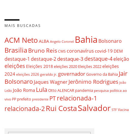
MAIS BUSCADAS
Bahia
ACM Neto
Bolsonaro
ALBA
Angelo Coronel
Brasilia
Bruno Reis
coronavírus
covid-19
DEM
CMS
destaque-4
destaque-3
destaque-1
destaque-2
eleição
eleições
eleições
Eleições 2018
eleições 2020
Eleições 2022
Jair
governador
2024
Governo da Bahia
geraldo jr.
eleições 2026
Bolsonaro
Jerônimo Rodrigues
Jaques Wagner
João
Lula
João Roma
Otto ALENCAR
pandemia
pesquisa
política ao
Leão
relacionada-1
PT
prefeito
vivo
PP
presidente
Salvador
Rui Costa
relacionada-2
Vacina
STF