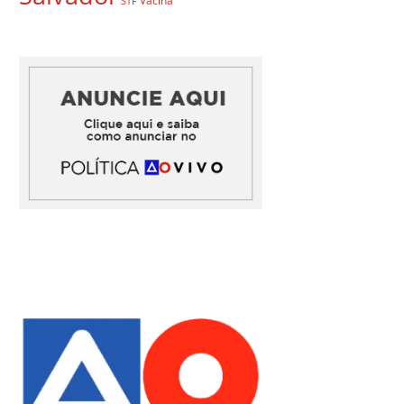
Vacina
STF