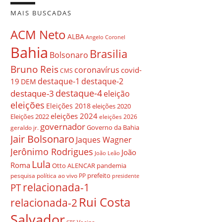
MAIS BUSCADAS
ACM Neto
ALBA
Angelo Coronel
Bahia
Brasilia
Bolsonaro
Bruno Reis
coronavírus
covid-
CMS
destaque-1
destaque-2
19
DEM
destaque-4
destaque-3
eleição
eleições
Eleições 2018
eleições 2020
eleições 2024
Eleições 2022
eleições 2026
governador
Governo da Bahia
geraldo jr.
Jair Bolsonaro
Jaques Wagner
Jerônimo Rodrigues
João
João Leão
Lula
Roma
Otto ALENCAR
pandemia
prefeito
pesquisa
política ao vivo
PP
presidente
relacionada-1
PT
Rui Costa
relacionada-2
Salvador