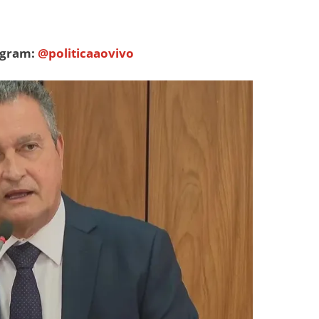
tagram:
@politicaaovivo