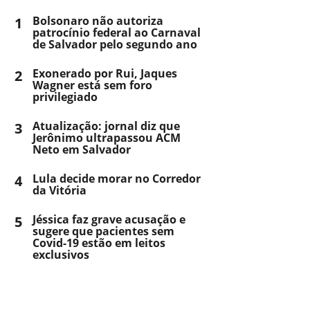
1
Bolsonaro não autoriza
patrocínio federal ao Carnaval
de Salvador pelo segundo ano
2
Exonerado por Rui, Jaques
Wagner está sem foro
privilegiado
3
Atualização: jornal diz que
Jerônimo ultrapassou ACM
Neto em Salvador
4
Lula decide morar no Corredor
da Vitória
5
Jéssica faz grave acusação e
sugere que pacientes sem
Covid-19 estão em leitos
exclusivos