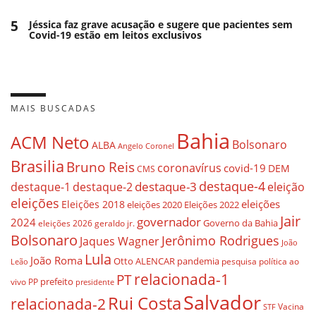
5
Jéssica faz grave acusação e sugere que pacientes sem
Covid-19 estão em leitos exclusivos
MAIS BUSCADAS
Bahia
ACM Neto
Bolsonaro
ALBA
Angelo Coronel
Brasilia
Bruno Reis
coronavírus
covid-19
DEM
CMS
destaque-4
destaque-3
eleição
destaque-1
destaque-2
eleições
eleições
Eleições 2018
eleições 2020
Eleições 2022
Jair
governador
2024
Governo da Bahia
geraldo jr.
eleições 2026
Bolsonaro
Jerônimo Rodrigues
Jaques Wagner
João
Lula
João Roma
Otto ALENCAR
pandemia
pesquisa
política ao
Leão
relacionada-1
PT
prefeito
vivo
PP
presidente
Salvador
Rui Costa
relacionada-2
Vacina
STF