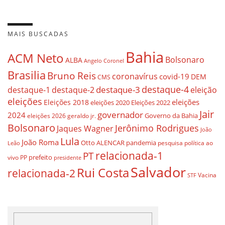
MAIS BUSCADAS
Bahia
ACM Neto
Bolsonaro
ALBA
Angelo Coronel
Brasilia
Bruno Reis
coronavírus
covid-19
DEM
CMS
destaque-4
destaque-3
eleição
destaque-1
destaque-2
eleições
eleições
Eleições 2018
eleições 2020
Eleições 2022
Jair
governador
2024
Governo da Bahia
geraldo jr.
eleições 2026
Bolsonaro
Jerônimo Rodrigues
Jaques Wagner
João
Lula
João Roma
Otto ALENCAR
pandemia
pesquisa
política ao
Leão
relacionada-1
PT
prefeito
vivo
PP
presidente
Salvador
Rui Costa
relacionada-2
Vacina
STF