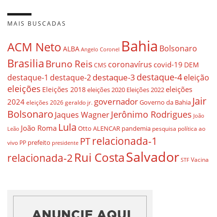
MAIS BUSCADAS
Bahia
ACM Neto
Bolsonaro
ALBA
Angelo Coronel
Brasilia
Bruno Reis
coronavírus
covid-19
DEM
CMS
destaque-4
destaque-3
eleição
destaque-1
destaque-2
eleições
eleições
Eleições 2018
eleições 2020
Eleições 2022
Jair
governador
2024
Governo da Bahia
geraldo jr.
eleições 2026
Bolsonaro
Jerônimo Rodrigues
Jaques Wagner
João
Lula
João Roma
Otto ALENCAR
pandemia
pesquisa
política ao
Leão
relacionada-1
PT
prefeito
vivo
PP
presidente
Salvador
Rui Costa
relacionada-2
Vacina
STF