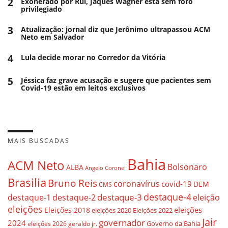
2
Exonerado por Rui, Jaques Wagner está sem foro
privilegiado
3
Atualização: jornal diz que Jerônimo ultrapassou ACM
Neto em Salvador
4
Lula decide morar no Corredor da Vitória
5
Jéssica faz grave acusação e sugere que pacientes sem
Covid-19 estão em leitos exclusivos
MAIS BUSCADAS
Bahia
ACM Neto
Bolsonaro
ALBA
Angelo Coronel
Brasilia
Bruno Reis
coronavírus
covid-19
DEM
CMS
destaque-4
destaque-3
eleição
destaque-1
destaque-2
eleições
eleições
Eleições 2018
eleições 2020
Eleições 2022
Jair
governador
2024
Governo da Bahia
geraldo jr.
eleições 2026