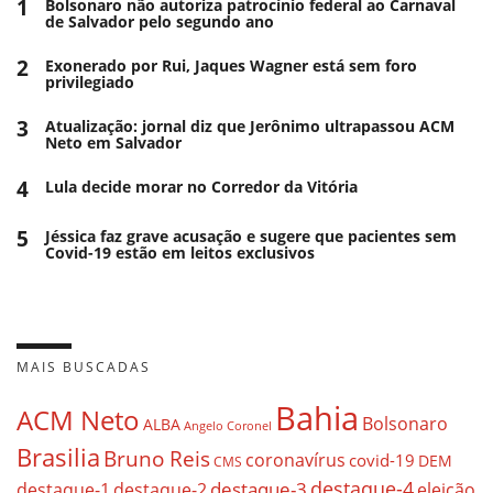
1
Bolsonaro não autoriza patrocínio federal ao Carnaval
de Salvador pelo segundo ano
2
Exonerado por Rui, Jaques Wagner está sem foro
privilegiado
3
Atualização: jornal diz que Jerônimo ultrapassou ACM
Neto em Salvador
4
Lula decide morar no Corredor da Vitória
5
Jéssica faz grave acusação e sugere que pacientes sem
Covid-19 estão em leitos exclusivos
MAIS BUSCADAS
Bahia
ACM Neto
Bolsonaro
ALBA
Angelo Coronel
Brasilia
Bruno Reis
coronavírus
covid-19
DEM
CMS
destaque-4
destaque-3
eleição
destaque-1
destaque-2