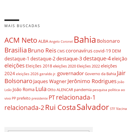
MAIS BUSCADAS
Bahia
ACM Neto
Bolsonaro
ALBA
Angelo Coronel
Brasilia
Bruno Reis
coronavírus
covid-19
DEM
CMS
destaque-4
destaque-3
eleição
destaque-1
destaque-2
eleições
eleições
Eleições 2018
eleições 2020
Eleições 2022
Jair
governador
2024
Governo da Bahia
geraldo jr.
eleições 2026
Bolsonaro
Jerônimo Rodrigues
Jaques Wagner
João
Lula
João Roma
Otto ALENCAR
pandemia
pesquisa
política ao
Leão
relacionada-1
PT
prefeito
vivo
PP
presidente
Salvador
Rui Costa
relacionada-2
Vacina
STF