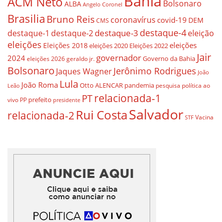
Bahia
ACM Neto
Bolsonaro
ALBA
Angelo Coronel
Brasilia
Bruno Reis
coronavírus
covid-19
DEM
CMS
destaque-4
destaque-3
eleição
destaque-1
destaque-2
eleições
eleições
Eleições 2018
eleições 2020
Eleições 2022
Jair
governador
2024
Governo da Bahia
geraldo jr.
eleições 2026
Bolsonaro
Jerônimo Rodrigues
Jaques Wagner
João
Lula
João Roma
Otto ALENCAR
pandemia
pesquisa
política ao
Leão
relacionada-1
PT
prefeito
vivo
PP
presidente
Salvador
Rui Costa
relacionada-2
Vacina
STF