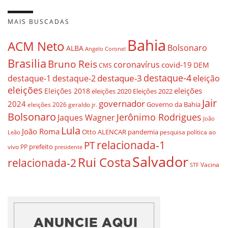
MAIS BUSCADAS
Bahia
ACM Neto
Bolsonaro
ALBA
Angelo Coronel
Brasilia
Bruno Reis
coronavírus
covid-19
DEM
CMS
destaque-4
destaque-3
destaque-1
destaque-2
eleição
eleições
eleições
Eleições 2018
eleições 2020
Eleições 2022
Jair
governador
2024
Governo da Bahia
geraldo jr.
eleições 2026
Bolsonaro
Jerônimo Rodrigues
Jaques Wagner
João
Lula
João Roma
Otto ALENCAR
pandemia
pesquisa
política ao
Leão
relacionada-1
PT
prefeito
vivo
PP
presidente
Salvador
Rui Costa
relacionada-2
Vacina
STF