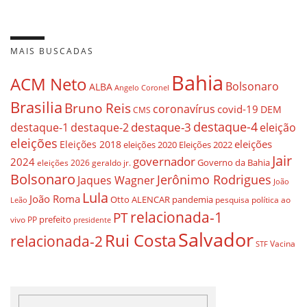
MAIS BUSCADAS
Bahia
ACM Neto
Bolsonaro
ALBA
Angelo Coronel
Brasilia
Bruno Reis
coronavírus
covid-19
DEM
CMS
destaque-4
destaque-3
destaque-1
destaque-2
eleição
eleições
eleições
Eleições 2018
eleições 2020
Eleições 2022
Jair
governador
2024
Governo da Bahia
geraldo jr.
eleições 2026
Bolsonaro
Jerônimo Rodrigues
Jaques Wagner
João
Lula
João Roma
Otto ALENCAR
pandemia
pesquisa
política ao
Leão
relacionada-1
PT
prefeito
vivo
PP
presidente
Salvador
Rui Costa
relacionada-2
Vacina
STF