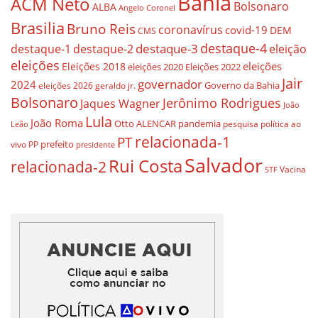
Bahia
ACM Neto
Bolsonaro
ALBA
Angelo Coronel
Brasilia
Bruno Reis
coronavírus
covid-19
DEM
CMS
destaque-4
destaque-3
eleição
destaque-1
destaque-2
eleições
eleições
Eleições 2018
eleições 2020
Eleições 2022
Jair
governador
2024
Governo da Bahia
geraldo jr.
eleições 2026
Bolsonaro
Jerônimo Rodrigues
Jaques Wagner
João
Lula
João Roma
Otto ALENCAR
pandemia
pesquisa
política ao
Leão
relacionada-1
PT
prefeito
vivo
PP
presidente
Salvador
Rui Costa
relacionada-2
Vacina
STF