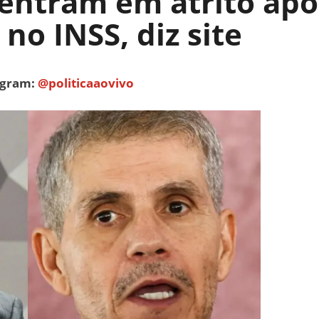
 entram em atrito ap
no INSS, diz site
tagram:
@politicaaovivo