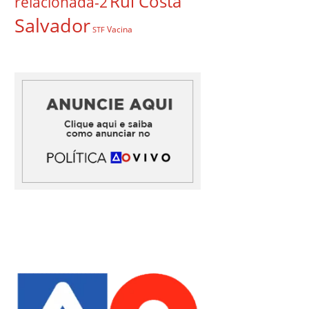
Rui Costa
relacionada-2
Salvador
Vacina
STF