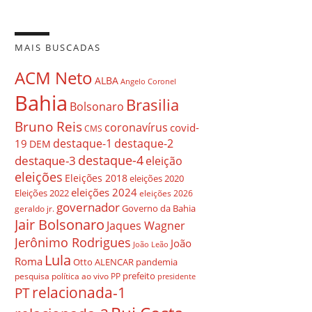
MAIS BUSCADAS
ACM Neto
ALBA
Angelo Coronel
Bahia
Brasilia
Bolsonaro
Bruno Reis
coronavírus
covid-
CMS
destaque-1
destaque-2
19
DEM
destaque-4
destaque-3
eleição
eleições
Eleições 2018
eleições 2020
eleições 2024
Eleições 2022
eleições 2026
governador
Governo da Bahia
geraldo jr.
Jair Bolsonaro
Jaques Wagner
Jerônimo Rodrigues
João
João Leão
Lula
Roma
Otto ALENCAR
pandemia
prefeito
pesquisa
política ao vivo
PP
presidente
relacionada-1
PT