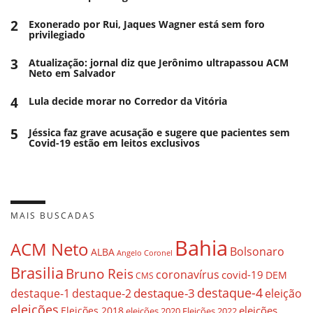
2
Exonerado por Rui, Jaques Wagner está sem foro
privilegiado
3
Atualização: jornal diz que Jerônimo ultrapassou ACM
Neto em Salvador
4
Lula decide morar no Corredor da Vitória
5
Jéssica faz grave acusação e sugere que pacientes sem
Covid-19 estão em leitos exclusivos
MAIS BUSCADAS
Bahia
ACM Neto
Bolsonaro
ALBA
Angelo Coronel
Brasilia
Bruno Reis
coronavírus
covid-19
DEM
CMS
destaque-4
destaque-3
eleição
destaque-1
destaque-2
eleições
eleições
Eleições 2018
eleições 2020
Eleições 2022