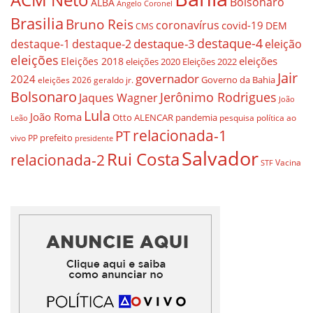
Bolsonaro
ALBA
Angelo Coronel
Brasilia
Bruno Reis
coronavírus
covid-19
DEM
CMS
destaque-4
destaque-3
eleição
destaque-1
destaque-2
eleições
eleições
Eleições 2018
eleições 2020
Eleições 2022
Jair
governador
2024
Governo da Bahia
geraldo jr.
eleições 2026
Bolsonaro
Jerônimo Rodrigues
Jaques Wagner
João
Lula
João Roma
Otto ALENCAR
pandemia
pesquisa
política ao
Leão
relacionada-1
PT
prefeito
vivo
PP
presidente
Salvador
Rui Costa
relacionada-2
Vacina
STF