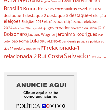
Bolsonaro
ALBA
Angelo Coronel
Brasilia
Bruno Reis
coronavírus
covid-19
DEM
CMS
destaque-4
destaque-3
destaque-1
destaque-2
eleição
eleições
eleições
Eleições 2018
eleições 2020
Eleições 2022
Jair
governador
2024
Governo da Bahia
geraldo jr.
eleições 2026
Bolsonaro
Jerônimo Rodrigues
Jaques Wagner
João
Lula
João Roma
Otto ALENCAR
pandemia
pesquisa
política ao
Leão
relacionada-1
PT
prefeito
vivo
PP
presidente
Salvador
Rui Costa
relacionada-2
Vacina
STF