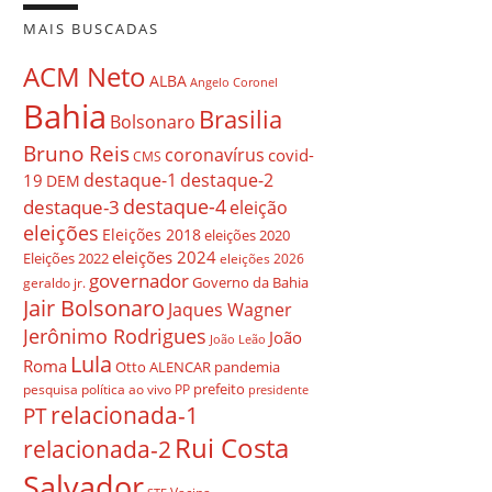
MAIS BUSCADAS
ACM Neto
ALBA
Angelo Coronel
Bahia
Brasilia
Bolsonaro
Bruno Reis
coronavírus
covid-
CMS
destaque-1
destaque-2
19
DEM
destaque-4
destaque-3
eleição
eleições
Eleições 2018
eleições 2020
eleições 2024
Eleições 2022
eleições 2026
governador
Governo da Bahia
geraldo jr.
Jair Bolsonaro
Jaques Wagner
Jerônimo Rodrigues
João
João Leão
Lula
Roma
Otto ALENCAR
pandemia
prefeito
pesquisa
política ao vivo
PP
presidente
relacionada-1
PT
Rui Costa
relacionada-2
Salvador