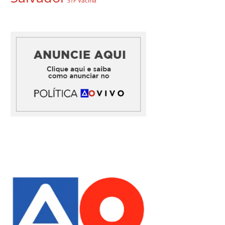
Vacina
STF