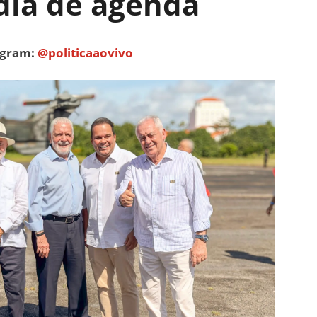
dia de agenda
tagram:
@politicaaovivo