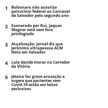
1
Bolsonaro não autoriza
patrocínio federal ao Carnaval
de Salvador pelo segundo ano
2
Exonerado por Rui, Jaques
Wagner está sem foro
privilegiado
3
Atualização: jornal diz que
Jerônimo ultrapassou ACM
Neto em Salvador
4
Lula decide morar no Corredor
da Vitória
5
Jéssica faz grave acusação e
sugere que pacientes sem
Covid-19 estão em leitos
exclusivos