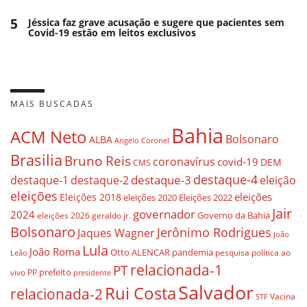
5
Jéssica faz grave acusação e sugere que pacientes sem
Covid-19 estão em leitos exclusivos
MAIS BUSCADAS
Bahia
ACM Neto
Bolsonaro
ALBA
Angelo Coronel
Brasilia
Bruno Reis
coronavírus
covid-19
DEM
CMS
destaque-4
destaque-3
destaque-1
destaque-2
eleição
eleições
eleições
Eleições 2018
eleições 2020
Eleições 2022
Jair
governador
2024
Governo da Bahia
geraldo jr.
eleições 2026
Bolsonaro
Jerônimo Rodrigues
Jaques Wagner
João
Lula
João Roma
Otto ALENCAR
pandemia
pesquisa
política ao
Leão
relacionada-1
PT
prefeito
vivo
PP
presidente
Salvador
Rui Costa
relacionada-2
Vacina
STF