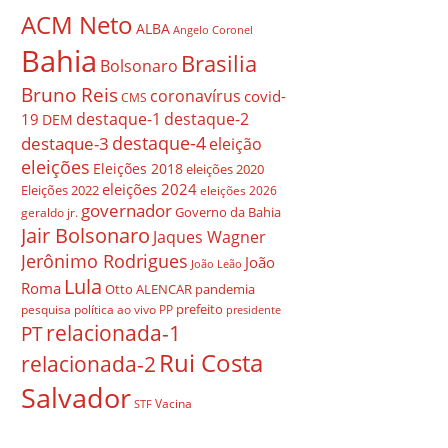
ACM Neto
ALBA
Angelo Coronel
Bahia
Brasilia
Bolsonaro
Bruno Reis
coronavírus
covid-
CMS
destaque-1
destaque-2
19
DEM
destaque-4
destaque-3
eleição
eleições
Eleições 2018
eleições 2020
eleições 2024
Eleições 2022
eleições 2026
governador
Governo da Bahia
geraldo jr.
Jair Bolsonaro
Jaques Wagner
Jerônimo Rodrigues
João
João Leão
Lula
Roma
Otto ALENCAR
pandemia
prefeito
pesquisa
política ao vivo
PP
presidente
relacionada-1
PT
Rui Costa
relacionada-2
Salvador
Vacina
STF