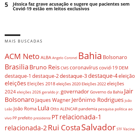
5
Jéssica faz grave acusação e sugere que pacientes sem
Covid-19 estão em leitos exclusivos
MAIS BUSCADAS
Bahia
ACM Neto
Bolsonaro
ALBA
Angelo Coronel
Brasilia
Bruno Reis
coronavírus
covid-19
DEM
CMS
destaque-4
destaque-3
eleição
destaque-1
destaque-2
eleições
eleições
Eleições 2018
eleições 2020
Eleições 2022
Jair
governador
2024
Governo da Bahia
geraldo jr.
eleições 2026
Bolsonaro
Jerônimo Rodrigues
Jaques Wagner
João
Lula
João Roma
Otto ALENCAR
pandemia
pesquisa
política ao
Leão
relacionada-1
PT
prefeito
vivo
PP
presidente
Salvador
Rui Costa
relacionada-2
Vacina
STF