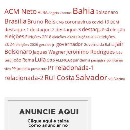
Bahia
ACM Neto
Bolsonaro
ALBA
Angelo Coronel
Brasilia
Bruno Reis
coronavírus
covid-19
DEM
CMS
destaque-4
destaque-3
eleição
destaque-1
destaque-2
eleições
eleições
Eleições 2018
eleições 2020
Eleições 2022
Jair
governador
2024
Governo da Bahia
geraldo jr.
eleições 2026
Bolsonaro
Jerônimo Rodrigues
Jaques Wagner
João
Lula
João Roma
Otto ALENCAR
pandemia
pesquisa
política ao
Leão
relacionada-1
PT
prefeito
vivo
PP
presidente
Salvador
Rui Costa
relacionada-2
Vacina
STF