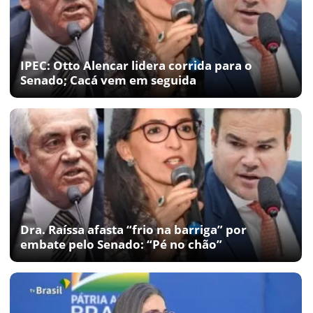
IPEC: Otto Alencar lidera corrida para o
Senado; Cacá vem em seguida
Dra. Raíssa afasta “frio na barriga” por
embate pelo Senado: “Pé no chão”