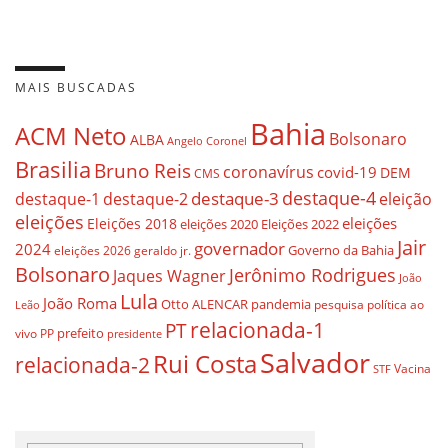
MAIS BUSCADAS
Bahia
ACM Neto
Bolsonaro
ALBA
Angelo Coronel
Brasilia
Bruno Reis
coronavírus
covid-19
DEM
CMS
destaque-4
destaque-3
destaque-1
destaque-2
eleição
eleições
eleições
Eleições 2018
eleições 2020
Eleições 2022
Jair
governador
2024
Governo da Bahia
geraldo jr.
eleições 2026
Bolsonaro
Jerônimo Rodrigues
Jaques Wagner
João
Lula
João Roma
Otto ALENCAR
pandemia
pesquisa
política ao
Leão
relacionada-1
PT
prefeito
vivo
PP
presidente
Salvador
Rui Costa
relacionada-2
Vacina
STF