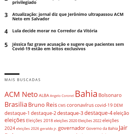
privilegiado
3
Atualização: jornal diz que Jerônimo ultrapassou ACM
Neto em Salvador
4
Lula decide morar no Corredor da Vitória
5
Jéssica faz grave acusação e sugere que pacientes sem
Covid-19 estão em leitos exclusivos
MAIS BUSCADAS
Bahia
ACM Neto
Bolsonaro
ALBA
Angelo Coronel
Brasilia
Bruno Reis
coronavírus
covid-19
DEM
CMS
destaque-4
destaque-3
destaque-1
destaque-2
eleição
eleições
eleições
Eleições 2018
eleições 2020
Eleições 2022
Jair
governador
2024
Governo da Bahia
geraldo jr.
eleições 2026