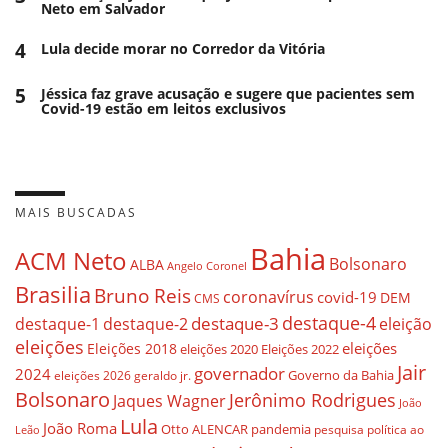
Neto em Salvador
4
Lula decide morar no Corredor da Vitória
5
Jéssica faz grave acusação e sugere que pacientes sem
Covid-19 estão em leitos exclusivos
MAIS BUSCADAS
Bahia
ACM Neto
Bolsonaro
ALBA
Angelo Coronel
Brasilia
Bruno Reis
coronavírus
covid-19
DEM
CMS
destaque-4
destaque-3
eleição
destaque-1
destaque-2
eleições
eleições
Eleições 2018
eleições 2020
Eleições 2022
Jair
governador
2024
Governo da Bahia
geraldo jr.
eleições 2026
Bolsonaro
Jerônimo Rodrigues
Jaques Wagner
João
Lula
João Roma
Otto ALENCAR
pandemia
pesquisa
política ao
Leão