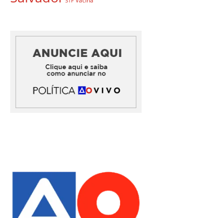
Vacina
STF