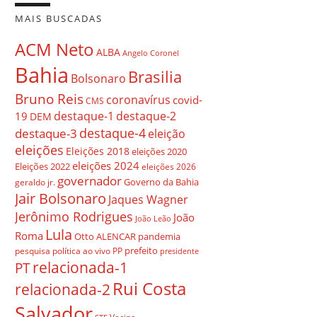
MAIS BUSCADAS
ACM Neto
ALBA
Angelo Coronel
Bahia
Brasilia
Bolsonaro
Bruno Reis
coronavírus
covid-
CMS
destaque-1
destaque-2
19
DEM
destaque-4
destaque-3
eleição
eleições
Eleições 2018
eleições 2020
eleições 2024
Eleições 2022
eleições 2026
governador
Governo da Bahia
geraldo jr.
Jair Bolsonaro
Jaques Wagner
Jerônimo Rodrigues
João
João Leão
Lula
Roma
Otto ALENCAR
pandemia
prefeito
pesquisa
política ao vivo
PP
presidente
relacionada-1
PT
Rui Costa
relacionada-2
Salvador