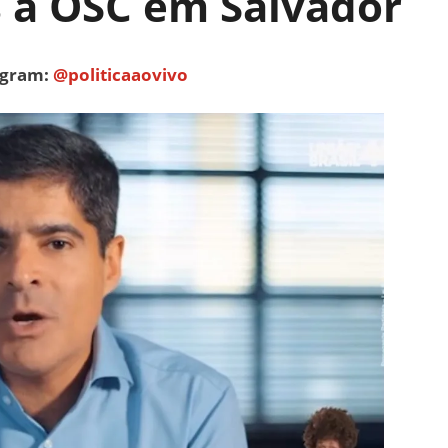
s a OSC em Salvador
tagram:
@politicaaovivo