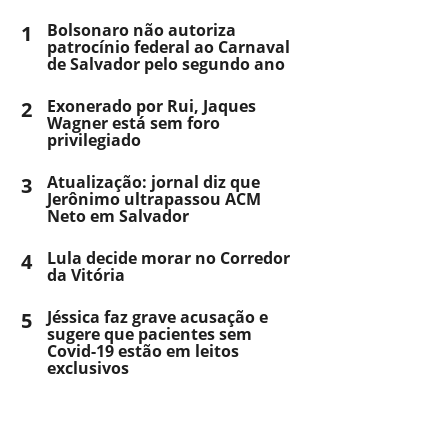
1
Bolsonaro não autoriza
patrocínio federal ao Carnaval
de Salvador pelo segundo ano
2
Exonerado por Rui, Jaques
Wagner está sem foro
privilegiado
3
Atualização: jornal diz que
Jerônimo ultrapassou ACM
Neto em Salvador
4
Lula decide morar no Corredor
da Vitória
5
Jéssica faz grave acusação e
sugere que pacientes sem
Covid-19 estão em leitos
exclusivos