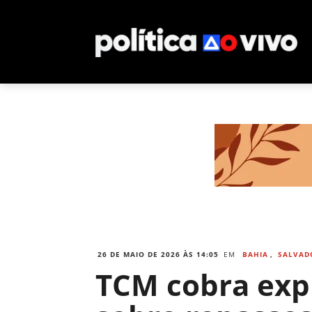
26 DE MAIO DE 2026 ÀS 14:05
EM
BAHIA
,
SALVAD
TCM cobra exp