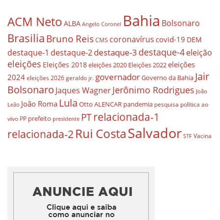
Bahia
ACM Neto
Bolsonaro
ALBA
Angelo Coronel
Brasilia
Bruno Reis
coronavírus
covid-19
DEM
CMS
destaque-4
destaque-3
eleição
destaque-1
destaque-2
eleições
eleições
Eleições 2018
eleições 2020
Eleições 2022
Jair
governador
2024
Governo da Bahia
geraldo jr.
eleições 2026
Bolsonaro
Jerônimo Rodrigues
Jaques Wagner
João
Lula
João Roma
Otto ALENCAR
pandemia
pesquisa
política ao
Leão
relacionada-1
PT
prefeito
vivo
PP
presidente
Salvador
Rui Costa
relacionada-2
Vacina
STF