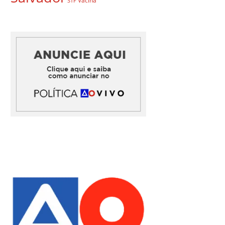
Vacina
STF