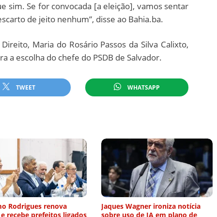
e sim. Se for convocada [a eleição], vamos sentar
scarto de jeito nenhum”, disse ao Bahia.ba.
 Direito, Maria do Rosário Passos da Silva Calixto,
ra a escolha do chefe do PSDB de Salvador.
TWEET
WHATSAPP
mo Rodrigues renova
Jaques Wagner ironiza notícia
s e recebe prefeitos ligados
sobre uso de IA em plano de