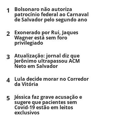
1
Bolsonaro não autoriza
patrocínio federal ao Carnaval
de Salvador pelo segundo ano
2
Exonerado por Rui, Jaques
Wagner está sem foro
privilegiado
3
Atualização: jornal diz que
Jerônimo ultrapassou ACM
Neto em Salvador
4
Lula decide morar no Corredor
da Vitória
5
Jéssica faz grave acusação e
sugere que pacientes sem
Covid-19 estão em leitos
exclusivos