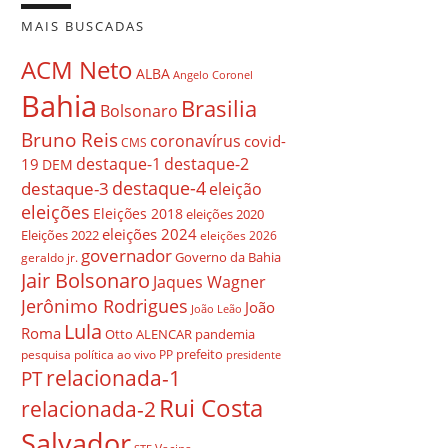
MAIS BUSCADAS
ACM Neto
ALBA
Angelo Coronel
Bahia
Brasilia
Bolsonaro
Bruno Reis
coronavírus
covid-
CMS
destaque-1
destaque-2
19
DEM
destaque-4
destaque-3
eleição
eleições
Eleições 2018
eleições 2020
eleições 2024
Eleições 2022
eleições 2026
governador
Governo da Bahia
geraldo jr.
Jair Bolsonaro
Jaques Wagner
Jerônimo Rodrigues
João
João Leão
Lula
Roma
Otto ALENCAR
pandemia
prefeito
pesquisa
política ao vivo
PP
presidente
relacionada-1
PT
Rui Costa
relacionada-2
Salvador